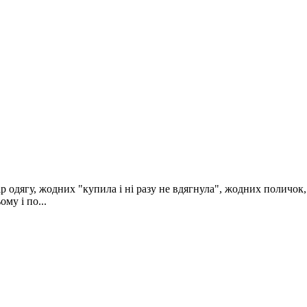
р одягу, жодних "купила і ні разу не вдягнула", жодних поличок
му і по...