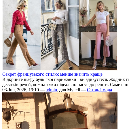
Секрет французького стилю: менше значить краще
Відкрийте шафу будь-якої парижанки і ви здивуєтеся. Жодних гі
десятків речей, кожна з яких ідеально пасує до решти. Саме в цьо
03-Jun, 2026, 19:10 —
admin
, для Myledi —
Стиль і мода