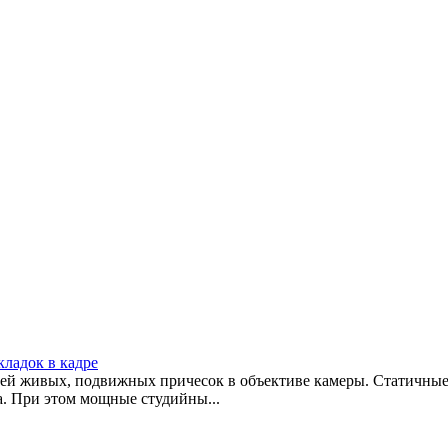
ладок в кадре
елей живых, подвижных причесок в объективе камеры. Статичны
. При этом мощные студийны...