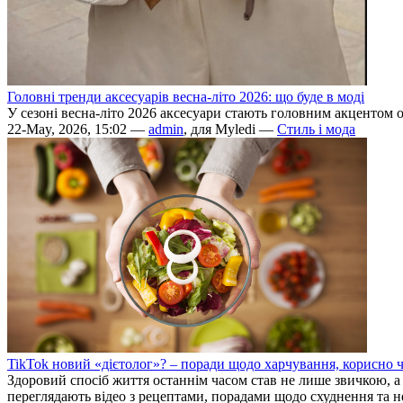
Головні тренди аксесуарів весна-літо 2026: що буде в моді
У сезоні весна-літо 2026 аксесуари стають головним акцентом об
22-May, 2026, 15:02 —
admin
, для Myledi —
Стиль і мода
TikTok новий «дієтолог»? – поради щодо харчування, корисно 
Здоровий спосіб життя останнім часом став не лише звичкою, а
переглядають відео з рецептами, порадами щодо схуднення та н