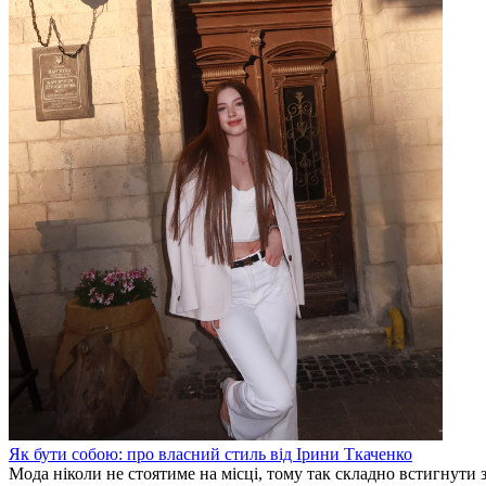
Як бути собою: про власний стиль від Ірини Ткаченко
Мода ніколи не стоятиме на місці, тому так складно встигнути 