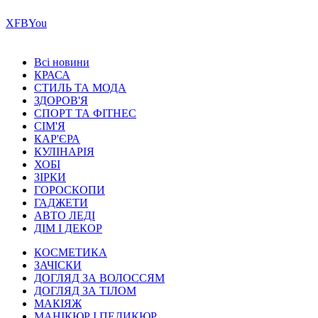
Х
FB
You
Всі новини
КРАСА
СТИЛЬ ТА МОДА
ЗДОРОВ'Я
СПОРТ ТА ФІТНЕС
СІМ'Я
КАР'ЄРА
КУЛІНАРІЯ
ХОБІ
ЗІРКИ
ГОРОСКОПИ
ГАДЖЕТИ
АВТО ЛЕДІ
ДІМ І ДЕКОР
КОСМЕТИКА
ЗАЧІСКИ
ДОГЛЯД ЗА ВОЛОССЯМ
ДОГЛЯД ЗА ТІЛОМ
МАКІЯЖ
МАНІКЮР І ПЕДИКЮР