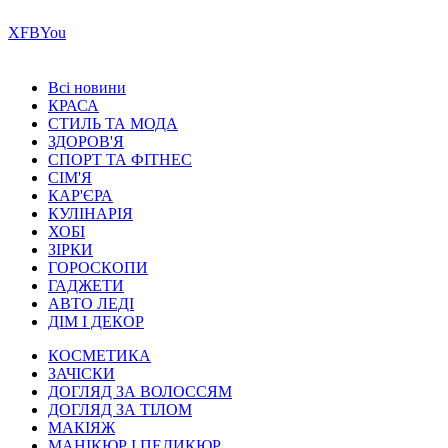
Х
FB
You
Всі новини
КРАСА
СТИЛЬ ТА МОДА
ЗДОРОВ'Я
СПОРТ ТА ФІТНЕС
СІМ'Я
КАР'ЄРА
КУЛІНАРІЯ
ХОБІ
ЗІРКИ
ГОРОСКОПИ
ГАДЖЕТИ
АВТО ЛЕДІ
ДІМ І ДЕКОР
КОСМЕТИКА
ЗАЧІСКИ
ДОГЛЯД ЗА ВОЛОССЯМ
ДОГЛЯД ЗА ТІЛОМ
МАКІЯЖ
МАНІКЮР І ПЕДИКЮР