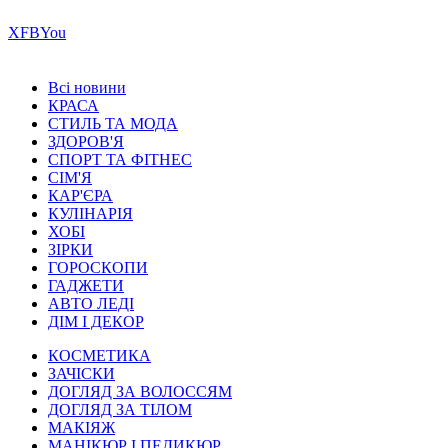
Х
FB
You
Всі новини
КРАСА
СТИЛЬ ТА МОДА
ЗДОРОВ'Я
СПОРТ ТА ФІТНЕС
СІМ'Я
КАР'ЄРА
КУЛІНАРІЯ
ХОБІ
ЗІРКИ
ГОРОСКОПИ
ГАДЖЕТИ
АВТО ЛЕДІ
ДІМ І ДЕКОР
КОСМЕТИКА
ЗАЧІСКИ
ДОГЛЯД ЗА ВОЛОССЯМ
ДОГЛЯД ЗА ТІЛОМ
МАКІЯЖ
МАНІКЮР І ПЕДИКЮР