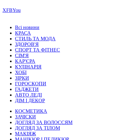
Х
FB
You
Всі новини
КРАСА
СТИЛЬ ТА МОДА
ЗДОРОВ'Я
СПОРТ ТА ФІТНЕС
СІМ'Я
КАР'ЄРА
КУЛІНАРІЯ
ХОБІ
ЗІРКИ
ГОРОСКОПИ
ГАДЖЕТИ
АВТО ЛЕДІ
ДІМ І ДЕКОР
КОСМЕТИКА
ЗАЧІСКИ
ДОГЛЯД ЗА ВОЛОССЯМ
ДОГЛЯД ЗА ТІЛОМ
МАКІЯЖ
МАНІКЮР І ПЕДИКЮР