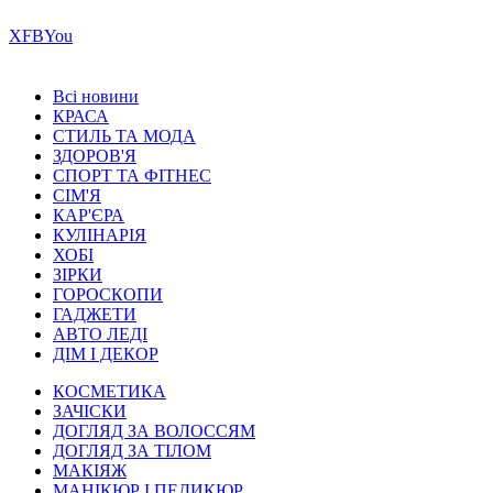
Х
FB
You
Всі новини
КРАСА
СТИЛЬ ТА МОДА
ЗДОРОВ'Я
СПОРТ ТА ФІТНЕС
СІМ'Я
КАР'ЄРА
КУЛІНАРІЯ
ХОБІ
ЗІРКИ
ГОРОСКОПИ
ГАДЖЕТИ
АВТО ЛЕДІ
ДІМ І ДЕКОР
КОСМЕТИКА
ЗАЧІСКИ
ДОГЛЯД ЗА ВОЛОССЯМ
ДОГЛЯД ЗА ТІЛОМ
МАКІЯЖ
МАНІКЮР І ПЕДИКЮР