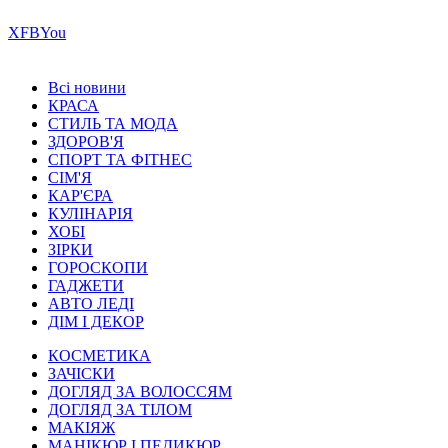
Х
FB
You
Всі новини
КРАСА
СТИЛЬ ТА МОДА
ЗДОРОВ'Я
СПОРТ ТА ФІТНЕС
СІМ'Я
КАР'ЄРА
КУЛІНАРІЯ
ХОБІ
ЗІРКИ
ГОРОСКОПИ
ГАДЖЕТИ
АВТО ЛЕДІ
ДІМ І ДЕКОР
КОСМЕТИКА
ЗАЧІСКИ
ДОГЛЯД ЗА ВОЛОССЯМ
ДОГЛЯД ЗА ТІЛОМ
МАКІЯЖ
МАНІКЮР І ПЕДИКЮР