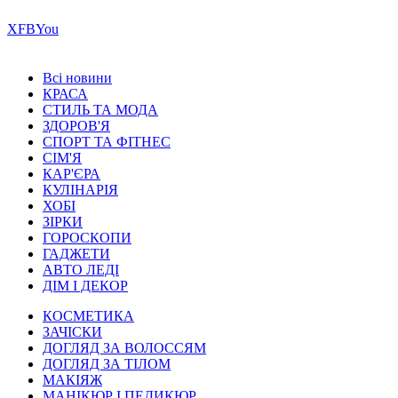
Х
FB
You
Всі новини
КРАСА
СТИЛЬ ТА МОДА
ЗДОРОВ'Я
СПОРТ ТА ФІТНЕС
СІМ'Я
КАР'ЄРА
КУЛІНАРІЯ
ХОБІ
ЗІРКИ
ГОРОСКОПИ
ГАДЖЕТИ
АВТО ЛЕДІ
ДІМ І ДЕКОР
КОСМЕТИКА
ЗАЧІСКИ
ДОГЛЯД ЗА ВОЛОССЯМ
ДОГЛЯД ЗА ТІЛОМ
МАКІЯЖ
МАНІКЮР І ПЕДИКЮР