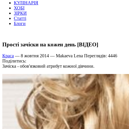
КУЛІНАРІЯ
ХОБІ
ЗІРКИ
Статті
Блоги
Прості зачіски на кожен день [ВІДЕО]
Краса
— 8 жовтня 2014 —
Makaeva Lena
Переглядів: 4446
Поділитись:
Зачіска - обов'язковий атрибут кожної дівчини.