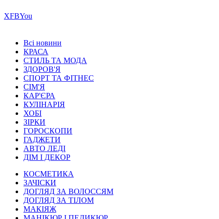
Х
FB
You
Всі новини
КРАСА
СТИЛЬ ТА МОДА
ЗДОРОВ'Я
СПОРТ ТА ФІТНЕС
СІМ'Я
КАР'ЄРА
КУЛІНАРІЯ
ХОБІ
ЗІРКИ
ГОРОСКОПИ
ГАДЖЕТИ
АВТО ЛЕДІ
ДІМ І ДЕКОР
КОСМЕТИКА
ЗАЧІСКИ
ДОГЛЯД ЗА ВОЛОССЯМ
ДОГЛЯД ЗА ТІЛОМ
МАКІЯЖ
МАНІКЮР І ПЕДИКЮР