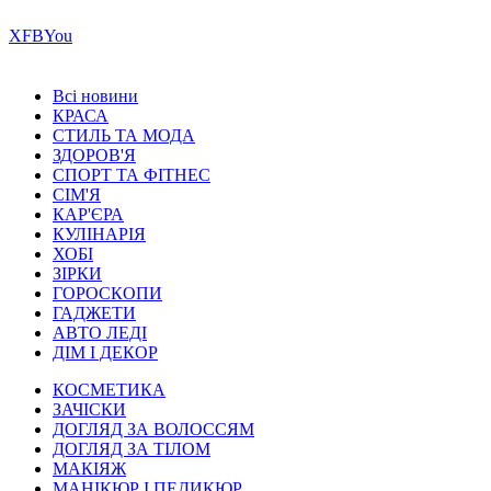
Х
FB
You
Всі новини
КРАСА
СТИЛЬ ТА МОДА
ЗДОРОВ'Я
СПОРТ ТА ФІТНЕС
СІМ'Я
КАР'ЄРА
КУЛІНАРІЯ
ХОБІ
ЗІРКИ
ГОРОСКОПИ
ГАДЖЕТИ
АВТО ЛЕДІ
ДІМ І ДЕКОР
КОСМЕТИКА
ЗАЧІСКИ
ДОГЛЯД ЗА ВОЛОССЯМ
ДОГЛЯД ЗА ТІЛОМ
МАКІЯЖ
МАНІКЮР І ПЕДИКЮР