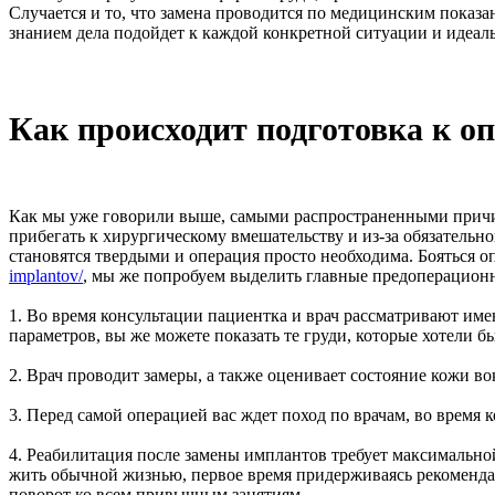
Случается и то, что замена проводится по медицинским показ
знанием дела подойдет к каждой конкретной ситуации и идеал
Как происходит подготовка к оп
Как мы уже говорили выше, самыми распространенными причин
прибегать к хирургическому вмешательству и из-за обязательн
становятся твердыми и операция просто необходима. Бояться 
implantov/
, мы же попробуем выделить главные предоперацион
1. Во время консультации пациентка и врач рассматривают име
параметров, вы же можете показать те груди, которые хотели бы
2. Врач проводит замеры, а также оценивает состояние кожи в
3. Перед самой операцией вас ждет поход по врачам, во время
4. Реабилитация после замены имплантов требует максимальной
жить обычной жизнью, первое время придерживаясь рекоменда
поворот ко всем привычным занятиям.