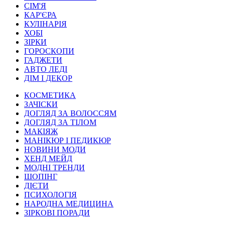
СІМ'Я
КАР'ЄРА
КУЛІНАРІЯ
ХОБІ
ЗІРКИ
ГОРОСКОПИ
ГАДЖЕТИ
АВТО ЛЕДІ
ДІМ І ДЕКОР
КОСМЕТИКА
ЗАЧІСКИ
ДОГЛЯД ЗА ВОЛОССЯМ
ДОГЛЯД ЗА ТІЛОМ
МАКІЯЖ
МАНІКЮР І ПЕДИКЮР
НОВИНИ МОДИ
ХЕНД МЕЙД
МОДНІ ТРЕНДИ
ШОПІНГ
ДІЄТИ
ПСИХОЛОГІЯ
НАРОДНА МЕДИЦИНА
ЗІРКОВІ ПОРАДИ