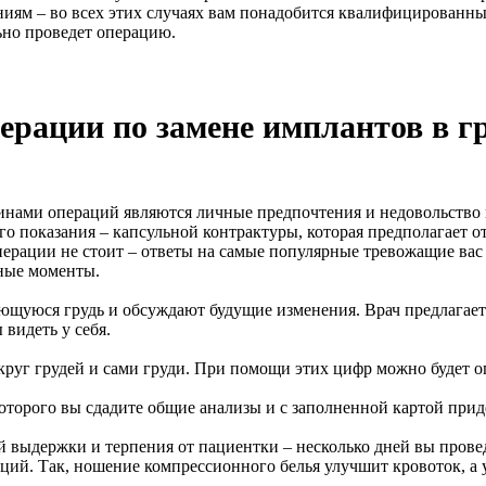
аниям – во всех этих случаях вам понадобится квалифицированн
ьно проведет операцию.
ерации по замене имплантов в г
ами операций являются личные предпочтения и недовольство и
ого показания – капсульной контрактуры, которая предполагает 
операции не стоит – ответы на самые популярные тревожащие ва
ные моменты.
ющуюся грудь и обсуждают будущие изменения. Врач предлагает 
 видеть у себя.
округ грудей и сами груди. При помощи этих цифр можно будет 
 которого вы сдадите общие анализы и с заполненной картой прид
 выдержки и терпения от пациентки – несколько дней вы провед
ций. Так, ношение компрессионного белья улучшит кровоток, а