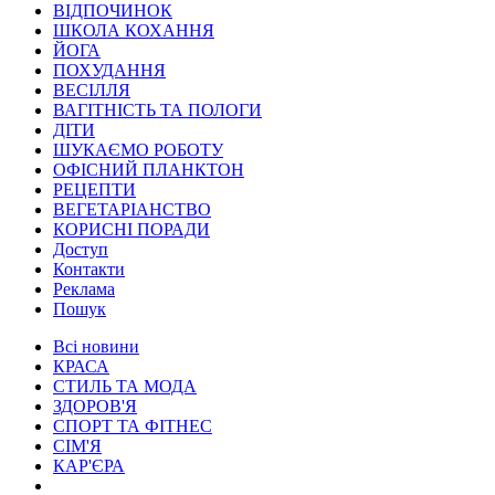
ВІДПОЧИНОК
ШКОЛА КОХАННЯ
ЙОГА
ПОХУДАННЯ
ВЕСІЛЛЯ
ВАГІТНІСТЬ ТА ПОЛОГИ
ДІТИ
ШУКАЄМО РОБОТУ
ОФІСНИЙ ПЛАНКТОН
РЕЦЕПТИ
ВЕГЕТАРІАНСТВО
КОРИСНІ ПОРАДИ
Доступ
Контакти
Реклама
Пошук
Всі новини
КРАСА
СТИЛЬ ТА МОДА
ЗДОРОВ'Я
СПОРТ ТА ФІТНЕС
СІМ'Я
КАР'ЄРА