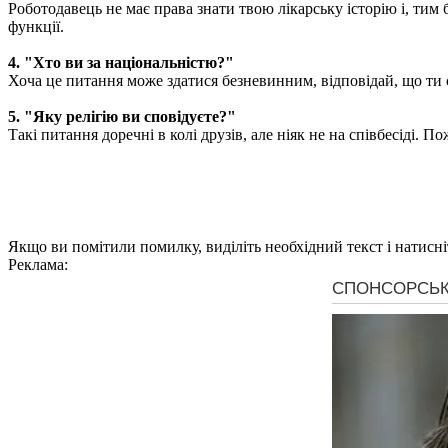
Роботодавець не має права знати твою лікарську історію і, тим б
функції.
4. "Хто ви за національністю?"
Хоча це питання може здатися безневинним, відповідай, що ти є
5. "Яку релігію ви сповідуєте?"
Такі питання доречні в колі друзів, але ніяк не на співбесіді.
Якщо ви помітили помилку, виділіть необхідний текст і натисніт
Реклама: