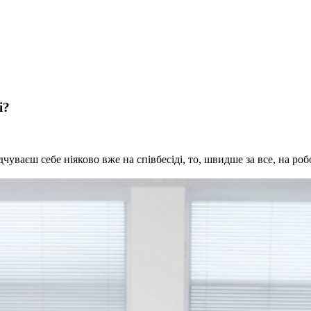
і?
чуваєш себе ніяково вже на співбесіді, то, швидше за все, на робо