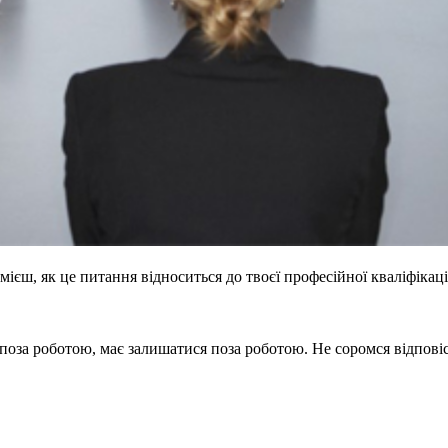
ієш, як це питання відноситься до твоєї професійної кваліфікаці
я поза роботою, має залишатися поза роботою. Не соромся відпові