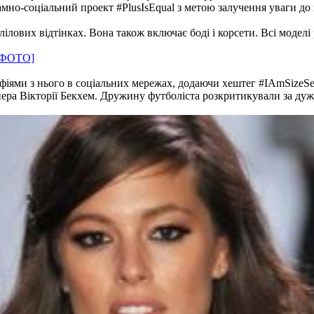
ламно-соціальний проект #PlusIsEqual з метою залучення уваги д
лілових відтінках. Вона також включає боді і корсети. Всі моделі
 [ФОТО]
афіями з нього в соціальних мережах, додаючи хештег #IAmSizeSe
ера Вікторії Бекхем. Дружину футболіста розкритикували за ду