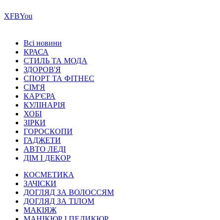
Х
FB
You
Всі новини
КРАСА
СТИЛЬ ТА МОДА
ЗДОРОВ'Я
СПОРТ ТА ФІТНЕС
СІМ'Я
КАР'ЄРА
КУЛІНАРІЯ
ХОБІ
ЗІРКИ
ГОРОСКОПИ
ГАДЖЕТИ
АВТО ЛЕДІ
ДІМ І ДЕКОР
КОСМЕТИКА
ЗАЧІСКИ
ДОГЛЯД ЗА ВОЛОССЯМ
ДОГЛЯД ЗА ТІЛОМ
МАКІЯЖ
МАНІКЮР І ПЕДИКЮР