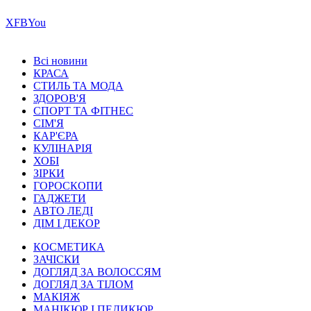
Х
FB
You
Всі новини
КРАСА
СТИЛЬ ТА МОДА
ЗДОРОВ'Я
СПОРТ ТА ФІТНЕС
СІМ'Я
КАР'ЄРА
КУЛІНАРІЯ
ХОБІ
ЗІРКИ
ГОРОСКОПИ
ГАДЖЕТИ
АВТО ЛЕДІ
ДІМ І ДЕКОР
КОСМЕТИКА
ЗАЧІСКИ
ДОГЛЯД ЗА ВОЛОССЯМ
ДОГЛЯД ЗА ТІЛОМ
МАКІЯЖ
МАНІКЮР І ПЕДИКЮР