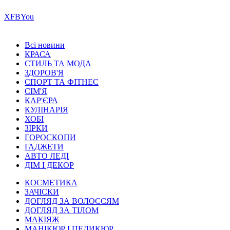
Х
FB
You
Всі новини
КРАСА
СТИЛЬ ТА МОДА
ЗДОРОВ'Я
СПОРТ ТА ФІТНЕС
СІМ'Я
КАР'ЄРА
КУЛІНАРІЯ
ХОБІ
ЗІРКИ
ГОРОСКОПИ
ГАДЖЕТИ
АВТО ЛЕДІ
ДІМ І ДЕКОР
КОСМЕТИКА
ЗАЧІСКИ
ДОГЛЯД ЗА ВОЛОССЯМ
ДОГЛЯД ЗА ТІЛОМ
МАКІЯЖ
МАНІКЮР І ПЕДИКЮР