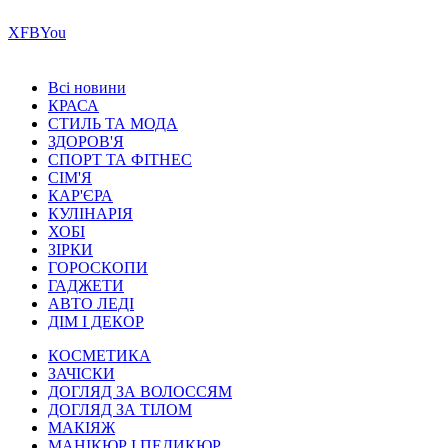
Х
FB
You
Всі новини
КРАСА
СТИЛЬ ТА МОДА
ЗДОРОВ'Я
СПОРТ ТА ФІТНЕС
СІМ'Я
КАР'ЄРА
КУЛІНАРІЯ
ХОБІ
ЗІРКИ
ГОРОСКОПИ
ГАДЖЕТИ
АВТО ЛЕДІ
ДІМ І ДЕКОР
КОСМЕТИКА
ЗАЧІСКИ
ДОГЛЯД ЗА ВОЛОССЯМ
ДОГЛЯД ЗА ТІЛОМ
МАКІЯЖ
МАНІКЮР І ПЕДИКЮР