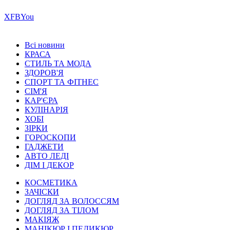
Х
FB
You
Всі новини
КРАСА
СТИЛЬ ТА МОДА
ЗДОРОВ'Я
СПОРТ ТА ФІТНЕС
СІМ'Я
КАР'ЄРА
КУЛІНАРІЯ
ХОБІ
ЗІРКИ
ГОРОСКОПИ
ГАДЖЕТИ
АВТО ЛЕДІ
ДІМ І ДЕКОР
КОСМЕТИКА
ЗАЧІСКИ
ДОГЛЯД ЗА ВОЛОССЯМ
ДОГЛЯД ЗА ТІЛОМ
МАКІЯЖ
МАНІКЮР І ПЕДИКЮР