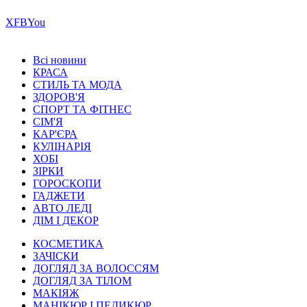
Х
FB
You
Всі новини
КРАСА
СТИЛЬ ТА МОДА
ЗДОРОВ'Я
СПОРТ ТА ФІТНЕС
СІМ'Я
КАР'ЄРА
КУЛІНАРІЯ
ХОБІ
ЗІРКИ
ГОРОСКОПИ
ГАДЖЕТИ
АВТО ЛЕДІ
ДІМ І ДЕКОР
КОСМЕТИКА
ЗАЧІСКИ
ДОГЛЯД ЗА ВОЛОССЯМ
ДОГЛЯД ЗА ТІЛОМ
МАКІЯЖ
МАНІКЮР І ПЕДИКЮР