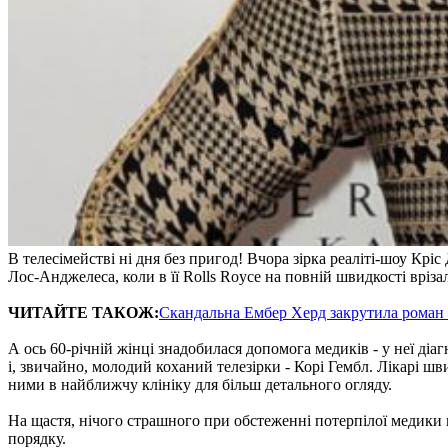
В телесімействі ні дня без пригод! Вчора зірка реаліті-шоу Крі
Лос-Анджелеса, коли в її Rolls Royce на повній швидкості врізала
ЧИТАЙТЕ ТАКОЖ:
Скандальна Ембер Херд закрутила роман
А ось 60-річній жінці знадобилася допомога медиків - у неї діа
і, звичайно, молодий коханий телезірки - Корі Гембл. Лікарі ш
ними в найближчу клініку для більш детального огляду.
На щастя, нічого страшного при обстеженні потерпілої медики 
порядку.