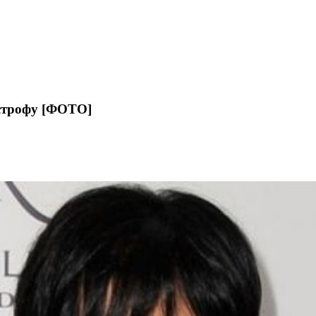
строфу [ФОТО]