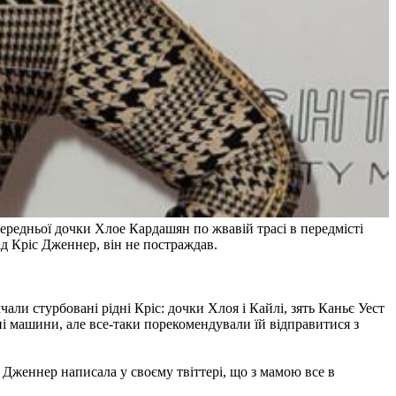
 середньої дочки Хлое Кардашян по жвавій трасі в передмісті
від Кріс Дженнер, він не постраждав.
али стурбовані рідні Кріс: дочки Хлоя і Кайлі, зять Каньє Уест
ні машини, але все-таки порекомендували їй відправитися з
 Дженнер написала у своєму твіттері, що з мамою все в