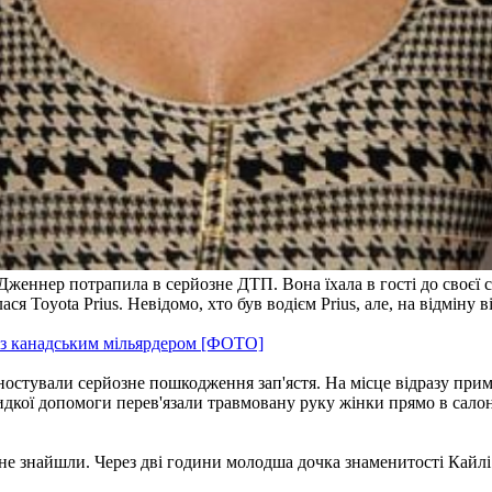
с Дженнер потрапила в серйозне ДТП. Вона їхала в гості до своєї
ся Toyota Prius. Невідомо, хто був водієм Prius, але, на відміну 
 з канадським мільярдером [ФОТО]
гностували серйозне пошкодження зап'ястя. На місце відразу примч
видкої допомоги перев'язали травмовану руку жінки прямо в сало
не знайшли. Через дві години молодша дочка знаменитості Кайлі