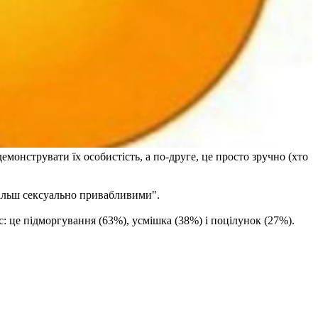
монструвати їх особистість, а по-друге, це просто зручно (хто
більш сексуально привабливими".
с: це підморгування (63%), усмішка (38%) і поцілунок (27%).