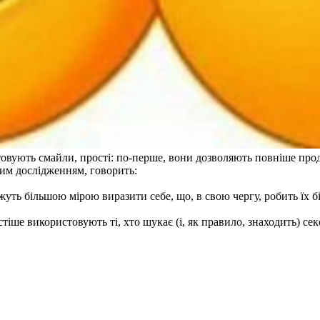
овують смайли, прості: по-перше, вони дозволяють повніше проде
цим дослідженням, говорить:
жуть більшою мірою виразити себе, що, в свою чергу, робить їх 
тіше використовують ті, хто шукає (і, як правило, знаходить) сек