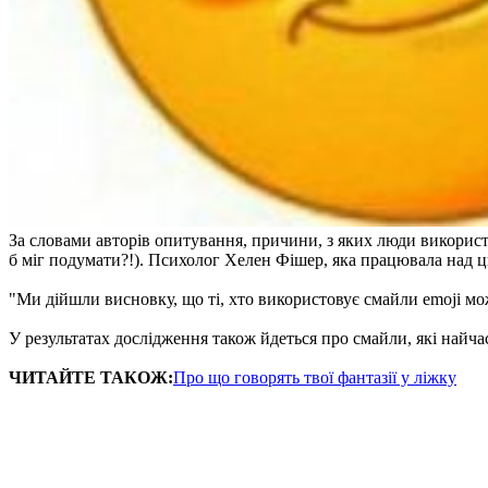
За словами авторів опитування, причини, з яких люди використ
б міг подумати?!). Психолог Хелен Фішер, яка працювала над 
"Ми дійшли висновку, що ті, хто використовує смайли emoji мо
У результатах дослідження також йдеться про смайли, які найчас
ЧИТАЙТЕ ТАКОЖ:
Про що говорять твої фантазії у ліжку