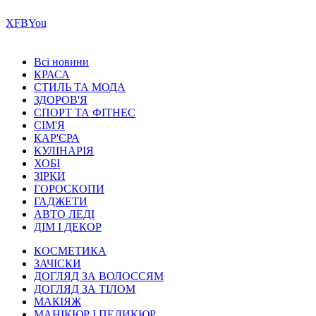
Х
FB
You
Всі новини
КРАСА
СТИЛЬ ТА МОДА
ЗДОРОВ'Я
СПОРТ ТА ФІТНЕС
СІМ'Я
КАР'ЄРА
КУЛІНАРІЯ
ХОБІ
ЗІРКИ
ГОРОСКОПИ
ГАДЖЕТИ
АВТО ЛЕДІ
ДІМ І ДЕКОР
КОСМЕТИКА
ЗАЧІСКИ
ДОГЛЯД ЗА ВОЛОССЯМ
ДОГЛЯД ЗА ТІЛОМ
МАКІЯЖ
МАНІКЮР І ПЕДИКЮР