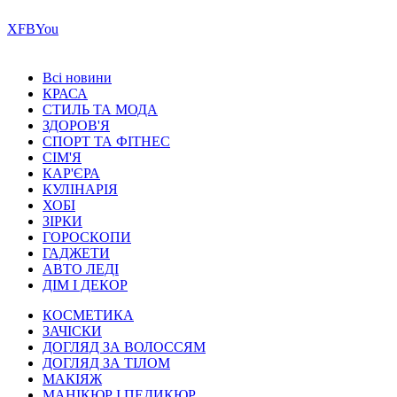
Х
FB
You
Всі новини
КРАСА
СТИЛЬ ТА МОДА
ЗДОРОВ'Я
СПОРТ ТА ФІТНЕС
СІМ'Я
КАР'ЄРА
КУЛІНАРІЯ
ХОБІ
ЗІРКИ
ГОРОСКОПИ
ГАДЖЕТИ
АВТО ЛЕДІ
ДІМ І ДЕКОР
КОСМЕТИКА
ЗАЧІСКИ
ДОГЛЯД ЗА ВОЛОССЯМ
ДОГЛЯД ЗА ТІЛОМ
МАКІЯЖ
МАНІКЮР І ПЕДИКЮР