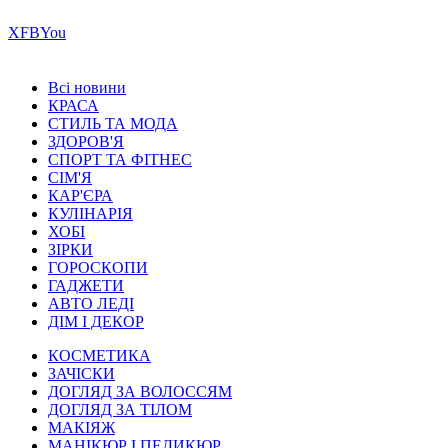
Х
FB
You
Всі новини
КРАСА
СТИЛЬ ТА МОДА
ЗДОРОВ'Я
СПОРТ ТА ФІТНЕС
СІМ'Я
КАР'ЄРА
КУЛІНАРІЯ
ХОБІ
ЗІРКИ
ГОРОСКОПИ
ГАДЖЕТИ
АВТО ЛЕДІ
ДІМ І ДЕКОР
КОСМЕТИКА
ЗАЧІСКИ
ДОГЛЯД ЗА ВОЛОССЯМ
ДОГЛЯД ЗА ТІЛОМ
МАКІЯЖ
МАНІКЮР І ПЕДИКЮР