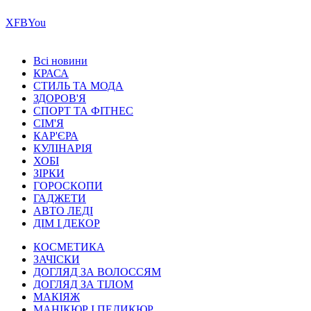
Х
FB
You
Всі новини
КРАСА
СТИЛЬ ТА МОДА
ЗДОРОВ'Я
СПОРТ ТА ФІТНЕС
СІМ'Я
КАР'ЄРА
КУЛІНАРІЯ
ХОБІ
ЗІРКИ
ГОРОСКОПИ
ГАДЖЕТИ
АВТО ЛЕДІ
ДІМ І ДЕКОР
КОСМЕТИКА
ЗАЧІСКИ
ДОГЛЯД ЗА ВОЛОССЯМ
ДОГЛЯД ЗА ТІЛОМ
МАКІЯЖ
МАНІКЮР І ПЕДИКЮР