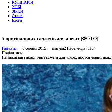
КУЛІНАРІЯ
ХОБІ
ЗІРКИ
Статті
Блоги
5 оригінальних гаджетів для дівчат [ФОТО]
Гаджети
— 6 серпня 2015 —
maryna2
Переглядів: 3154
Поділитись:
Найцікавіші і практичні гаджети для жінок, про існування яких