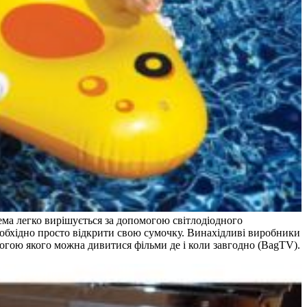
лема легко вирішується за допомогою світлодіодного
еобхідно просто відкрити свою сумочку. Винахідливі виробники
огою якого можна дивитися фільми де і коли завгодно (BagTV).