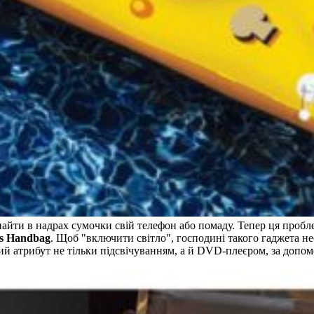
 знайти в надрах сумочки свій телефон або помаду. Тепер ця проб
ss Handbag
. Щоб "включити світло", господині такого гаджета н
й атрибут не тільки підсвічуванням, а й DVD-плеєром, за допом