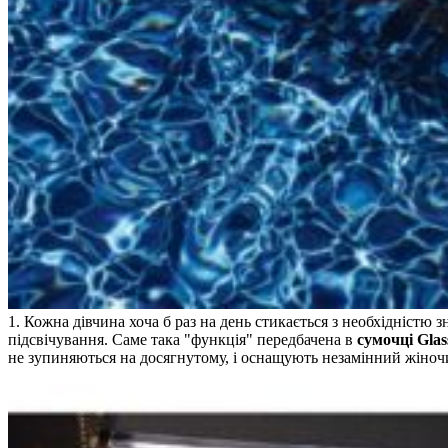
1. Кожна дівчина хоча б раз на день стикається з необхідністю
підсвічування. Саме така "функція" передбачена в
сумочці Gla
не зупиняються на досягнутому, і оснащують незамінний жіночи