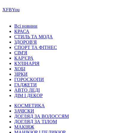
Х
FB
You
Всі новини
КРАСА
СТИЛЬ ТА МОДА
ЗДОРОВ'Я
СПОРТ ТА ФІТНЕС
СІМ'Я
КАР'ЄРА
КУЛІНАРІЯ
ХОБІ
ЗІРКИ
ГОРОСКОПИ
ГАДЖЕТИ
АВТО ЛЕДІ
ДІМ І ДЕКОР
КОСМЕТИКА
ЗАЧІСКИ
ДОГЛЯД ЗА ВОЛОССЯМ
ДОГЛЯД ЗА ТІЛОМ
МАКІЯЖ
МАНІКЮР І ПЕДИКЮР