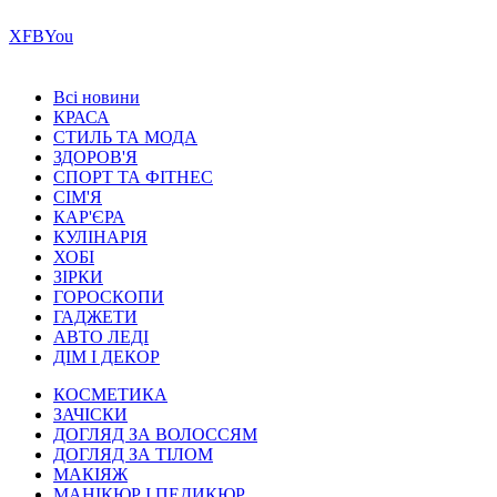
Х
FB
You
Всі новини
КРАСА
СТИЛЬ ТА МОДА
ЗДОРОВ'Я
СПОРТ ТА ФІТНЕС
СІМ'Я
КАР'ЄРА
КУЛІНАРІЯ
ХОБІ
ЗІРКИ
ГОРОСКОПИ
ГАДЖЕТИ
АВТО ЛЕДІ
ДІМ І ДЕКОР
КОСМЕТИКА
ЗАЧІСКИ
ДОГЛЯД ЗА ВОЛОССЯМ
ДОГЛЯД ЗА ТІЛОМ
МАКІЯЖ
МАНІКЮР І ПЕДИКЮР