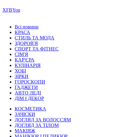
Х
FB
You
Всі новини
КРАСА
СТИЛЬ ТА МОДА
ЗДОРОВ'Я
СПОРТ ТА ФІТНЕС
СІМ'Я
КАР'ЄРА
КУЛІНАРІЯ
ХОБІ
ЗІРКИ
ГОРОСКОПИ
ГАДЖЕТИ
АВТО ЛЕДІ
ДІМ І ДЕКОР
КОСМЕТИКА
ЗАЧІСКИ
ДОГЛЯД ЗА ВОЛОССЯМ
ДОГЛЯД ЗА ТІЛОМ
МАКІЯЖ
МАНІКЮР І ПЕДИКЮР