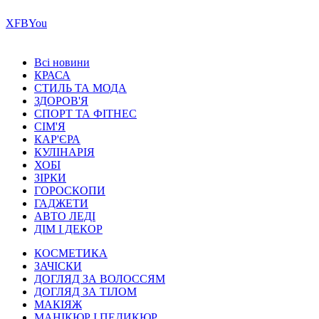
Х
FB
You
Всі новини
КРАСА
СТИЛЬ ТА МОДА
ЗДОРОВ'Я
СПОРТ ТА ФІТНЕС
СІМ'Я
КАР'ЄРА
КУЛІНАРІЯ
ХОБІ
ЗІРКИ
ГОРОСКОПИ
ГАДЖЕТИ
АВТО ЛЕДІ
ДІМ І ДЕКОР
КОСМЕТИКА
ЗАЧІСКИ
ДОГЛЯД ЗА ВОЛОССЯМ
ДОГЛЯД ЗА ТІЛОМ
МАКІЯЖ
МАНІКЮР І ПЕДИКЮР