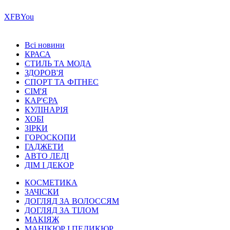
Х
FB
You
Всі новини
КРАСА
СТИЛЬ ТА МОДА
ЗДОРОВ'Я
СПОРТ ТА ФІТНЕС
СІМ'Я
КАР'ЄРА
КУЛІНАРІЯ
ХОБІ
ЗІРКИ
ГОРОСКОПИ
ГАДЖЕТИ
АВТО ЛЕДІ
ДІМ І ДЕКОР
КОСМЕТИКА
ЗАЧІСКИ
ДОГЛЯД ЗА ВОЛОССЯМ
ДОГЛЯД ЗА ТІЛОМ
МАКІЯЖ
МАНІКЮР І ПЕДИКЮР