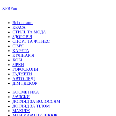
Х
FB
You
Всі новини
КРАСА
СТИЛЬ ТА МОДА
ЗДОРОВ'Я
СПОРТ ТА ФІТНЕС
СІМ'Я
КАР'ЄРА
КУЛІНАРІЯ
ХОБІ
ЗІРКИ
ГОРОСКОПИ
ГАДЖЕТИ
АВТО ЛЕДІ
ДІМ І ДЕКОР
КОСМЕТИКА
ЗАЧІСКИ
ДОГЛЯД ЗА ВОЛОССЯМ
ДОГЛЯД ЗА ТІЛОМ
МАКІЯЖ
МАНІКЮР І ПЕДИКЮР