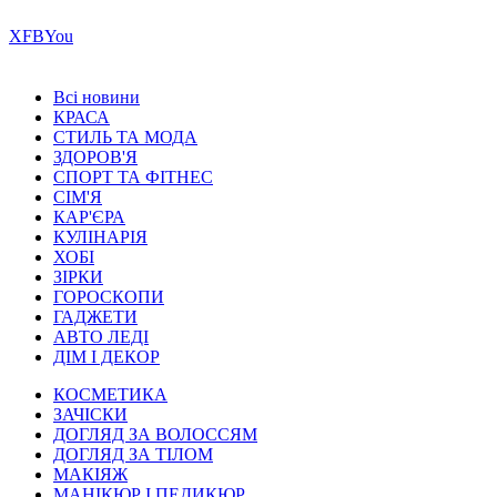
Х
FB
You
Всі новини
КРАСА
СТИЛЬ ТА МОДА
ЗДОРОВ'Я
СПОРТ ТА ФІТНЕС
СІМ'Я
КАР'ЄРА
КУЛІНАРІЯ
ХОБІ
ЗІРКИ
ГОРОСКОПИ
ГАДЖЕТИ
АВТО ЛЕДІ
ДІМ І ДЕКОР
КОСМЕТИКА
ЗАЧІСКИ
ДОГЛЯД ЗА ВОЛОССЯМ
ДОГЛЯД ЗА ТІЛОМ
МАКІЯЖ
МАНІКЮР І ПЕДИКЮР