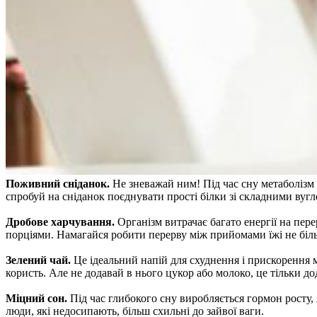
Поживний сніданок.
Не зневажай ним! Під час сну метаболізм 
спробуй на сніданок поєднувати прості білки зі складними вуг
Дробове харчування.
Організм витрачає багато енергії на пере
порціями. Намагайся робити перерву між прийомами їжі не біл
Зелений чай.
Це ідеальний напій для схуднення і прискорення 
користь. Але не додавай в нього цукор або молоко, це тільки до
Міцний сон.
Під час глибокого сну виробляється гормон росту
люди, які недосипають, більш схильні до зайвої ваги.