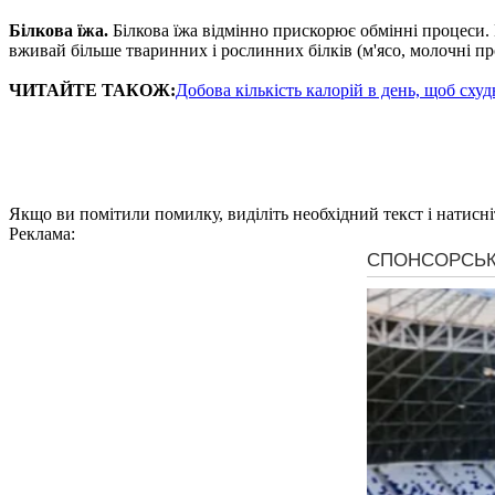
Білкова їжа.
Білкова їжа відмінно прискорює обмінні процеси. В
вживай більше тваринних і рослинних білків (м'ясо, молочні про
ЧИТАЙТЕ ТАКОЖ:
Добова кількість калорій в день, щоб сху
Якщо ви помітили помилку, виділіть необхідний текст і натисніт
Реклама: