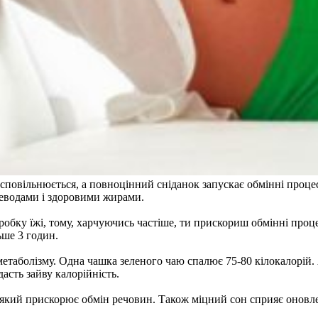
сповільнюється, а повноцінний сніданок запускає обмінні процеси
леводами і здоровими жирами.
робку їжі, тому, харчуючись частіше, ти прискориш обмінні проце
ьше 3 годин.
метаболізму. Одна чашка зеленого чаю спалює 75-80 кілокалорій. 
дасть зайву калорійність.
, який прискорює обмін речовин. Також міцний сон сприяє оновл