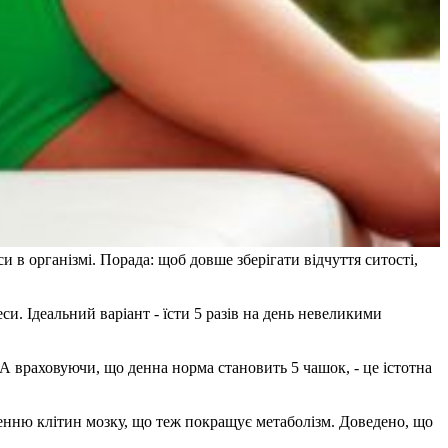
 в організмі. Порада: щоб довше зберігати відчуття ситості,
си. Ідеальний варіант - їсти 5 разів на день невеликими
А враховуючи, що денна норма становить 5 чашок, - це істотна
енню клітин мозку, що теж покращує метаболізм. Доведено, що