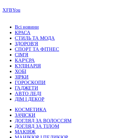
Х
FB
You
Всі новини
КРАСА
СТИЛЬ ТА МОДА
ЗДОРОВ'Я
СПОРТ ТА ФІТНЕС
СІМ'Я
КАР'ЄРА
КУЛІНАРІЯ
ХОБІ
ЗІРКИ
ГОРОСКОПИ
ГАДЖЕТИ
АВТО ЛЕДІ
ДІМ І ДЕКОР
КОСМЕТИКА
ЗАЧІСКИ
ДОГЛЯД ЗА ВОЛОССЯМ
ДОГЛЯД ЗА ТІЛОМ
МАКІЯЖ
МАНІКЮР І ПЕДИКЮР