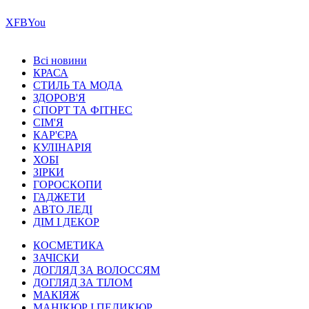
Х
FB
You
Всі новини
КРАСА
СТИЛЬ ТА МОДА
ЗДОРОВ'Я
СПОРТ ТА ФІТНЕС
СІМ'Я
КАР'ЄРА
КУЛІНАРІЯ
ХОБІ
ЗІРКИ
ГОРОСКОПИ
ГАДЖЕТИ
АВТО ЛЕДІ
ДІМ І ДЕКОР
КОСМЕТИКА
ЗАЧІСКИ
ДОГЛЯД ЗА ВОЛОССЯМ
ДОГЛЯД ЗА ТІЛОМ
МАКІЯЖ
МАНІКЮР І ПЕДИКЮР