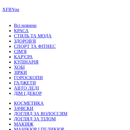
Х
FB
You
Всі новини
КРАСА
СТИЛЬ ТА МОДА
ЗДОРОВ'Я
СПОРТ ТА ФІТНЕС
СІМ'Я
КАР'ЄРА
КУЛІНАРІЯ
ХОБІ
ЗІРКИ
ГОРОСКОПИ
ГАДЖЕТИ
АВТО ЛЕДІ
ДІМ І ДЕКОР
КОСМЕТИКА
ЗАЧІСКИ
ДОГЛЯД ЗА ВОЛОССЯМ
ДОГЛЯД ЗА ТІЛОМ
МАКІЯЖ
МАНІКЮР І ПЕДИКЮР