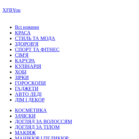
Х
FB
You
Всі новини
КРАСА
СТИЛЬ ТА МОДА
ЗДОРОВ'Я
СПОРТ ТА ФІТНЕС
СІМ'Я
КАР'ЄРА
КУЛІНАРІЯ
ХОБІ
ЗІРКИ
ГОРОСКОПИ
ГАДЖЕТИ
АВТО ЛЕДІ
ДІМ І ДЕКОР
КОСМЕТИКА
ЗАЧІСКИ
ДОГЛЯД ЗА ВОЛОССЯМ
ДОГЛЯД ЗА ТІЛОМ
МАКІЯЖ
МАНІКЮР І ПЕДИКЮР