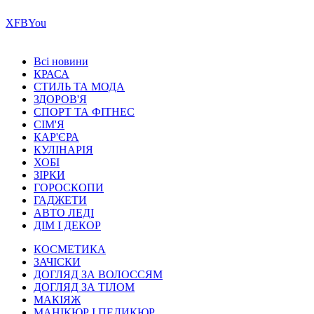
Х
FB
You
Всі новини
КРАСА
СТИЛЬ ТА МОДА
ЗДОРОВ'Я
СПОРТ ТА ФІТНЕС
СІМ'Я
КАР'ЄРА
КУЛІНАРІЯ
ХОБІ
ЗІРКИ
ГОРОСКОПИ
ГАДЖЕТИ
АВТО ЛЕДІ
ДІМ І ДЕКОР
КОСМЕТИКА
ЗАЧІСКИ
ДОГЛЯД ЗА ВОЛОССЯМ
ДОГЛЯД ЗА ТІЛОМ
МАКІЯЖ
МАНІКЮР І ПЕДИКЮР