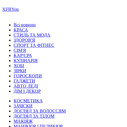
Х
FB
You
Всі новини
КРАСА
СТИЛЬ ТА МОДА
ЗДОРОВ'Я
СПОРТ ТА ФІТНЕС
СІМ'Я
КАР'ЄРА
КУЛІНАРІЯ
ХОБІ
ЗІРКИ
ГОРОСКОПИ
ГАДЖЕТИ
АВТО ЛЕДІ
ДІМ І ДЕКОР
КОСМЕТИКА
ЗАЧІСКИ
ДОГЛЯД ЗА ВОЛОССЯМ
ДОГЛЯД ЗА ТІЛОМ
МАКІЯЖ
МАНІКЮР І ПЕДИКЮР