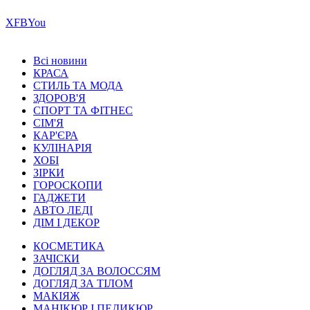
Х
FB
You
Всі новини
КРАСА
СТИЛЬ ТА МОДА
ЗДОРОВ'Я
СПОРТ ТА ФІТНЕС
СІМ'Я
КАР'ЄРА
КУЛІНАРІЯ
ХОБІ
ЗІРКИ
ГОРОСКОПИ
ГАДЖЕТИ
АВТО ЛЕДІ
ДІМ І ДЕКОР
КОСМЕТИКА
ЗАЧІСКИ
ДОГЛЯД ЗА ВОЛОССЯМ
ДОГЛЯД ЗА ТІЛОМ
МАКІЯЖ
МАНІКЮР І ПЕДИКЮР