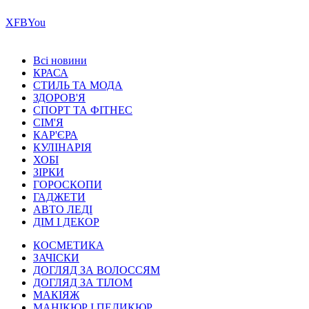
Х
FB
You
Всі новини
КРАСА
СТИЛЬ ТА МОДА
ЗДОРОВ'Я
СПОРТ ТА ФІТНЕС
СІМ'Я
КАР'ЄРА
КУЛІНАРІЯ
ХОБІ
ЗІРКИ
ГОРОСКОПИ
ГАДЖЕТИ
АВТО ЛЕДІ
ДІМ І ДЕКОР
КОСМЕТИКА
ЗАЧІСКИ
ДОГЛЯД ЗА ВОЛОССЯМ
ДОГЛЯД ЗА ТІЛОМ
МАКІЯЖ
МАНІКЮР І ПЕДИКЮР