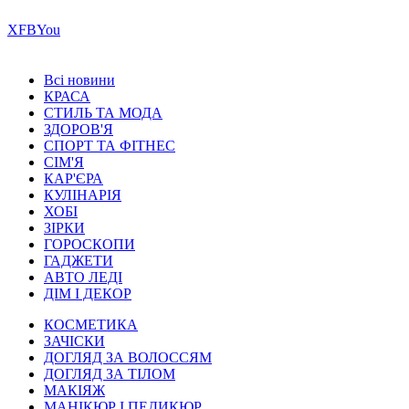
Х
FB
You
Всі новини
КРАСА
СТИЛЬ ТА МОДА
ЗДОРОВ'Я
СПОРТ ТА ФІТНЕС
СІМ'Я
КАР'ЄРА
КУЛІНАРІЯ
ХОБІ
ЗІРКИ
ГОРОСКОПИ
ГАДЖЕТИ
АВТО ЛЕДІ
ДІМ І ДЕКОР
КОСМЕТИКА
ЗАЧІСКИ
ДОГЛЯД ЗА ВОЛОССЯМ
ДОГЛЯД ЗА ТІЛОМ
МАКІЯЖ
МАНІКЮР І ПЕДИКЮР