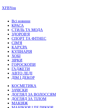
Х
FB
You
Всі новини
КРАСА
СТИЛЬ ТА МОДА
ЗДОРОВ'Я
СПОРТ ТА ФІТНЕС
СІМ'Я
КАР'ЄРА
КУЛІНАРІЯ
ХОБІ
ЗІРКИ
ГОРОСКОПИ
ГАДЖЕТИ
АВТО ЛЕДІ
ДІМ І ДЕКОР
КОСМЕТИКА
ЗАЧІСКИ
ДОГЛЯД ЗА ВОЛОССЯМ
ДОГЛЯД ЗА ТІЛОМ
МАКІЯЖ
МАНІКЮР І ПЕДИКЮР