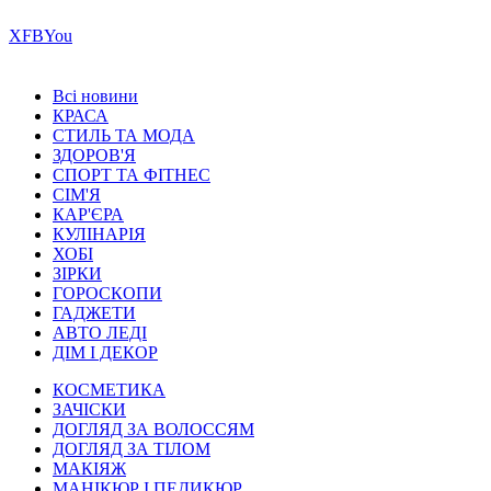
Х
FB
You
Всі новини
КРАСА
СТИЛЬ ТА МОДА
ЗДОРОВ'Я
СПОРТ ТА ФІТНЕС
СІМ'Я
КАР'ЄРА
КУЛІНАРІЯ
ХОБІ
ЗІРКИ
ГОРОСКОПИ
ГАДЖЕТИ
АВТО ЛЕДІ
ДІМ І ДЕКОР
КОСМЕТИКА
ЗАЧІСКИ
ДОГЛЯД ЗА ВОЛОССЯМ
ДОГЛЯД ЗА ТІЛОМ
МАКІЯЖ
МАНІКЮР І ПЕДИКЮР