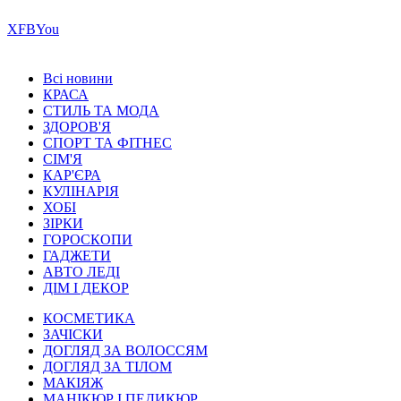
Х
FB
You
Всі новини
КРАСА
СТИЛЬ ТА МОДА
ЗДОРОВ'Я
СПОРТ ТА ФІТНЕС
СІМ'Я
КАР'ЄРА
КУЛІНАРІЯ
ХОБІ
ЗІРКИ
ГОРОСКОПИ
ГАДЖЕТИ
АВТО ЛЕДІ
ДІМ І ДЕКОР
КОСМЕТИКА
ЗАЧІСКИ
ДОГЛЯД ЗА ВОЛОССЯМ
ДОГЛЯД ЗА ТІЛОМ
МАКІЯЖ
МАНІКЮР І ПЕДИКЮР