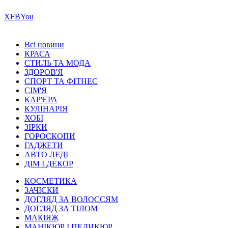
Х
FB
You
Всі новини
КРАСА
СТИЛЬ ТА МОДА
ЗДОРОВ'Я
СПОРТ ТА ФІТНЕС
СІМ'Я
КАР'ЄРА
КУЛІНАРІЯ
ХОБІ
ЗІРКИ
ГОРОСКОПИ
ГАДЖЕТИ
АВТО ЛЕДІ
ДІМ І ДЕКОР
КОСМЕТИКА
ЗАЧІСКИ
ДОГЛЯД ЗА ВОЛОССЯМ
ДОГЛЯД ЗА ТІЛОМ
МАКІЯЖ
МАНІКЮР І ПЕДИКЮР