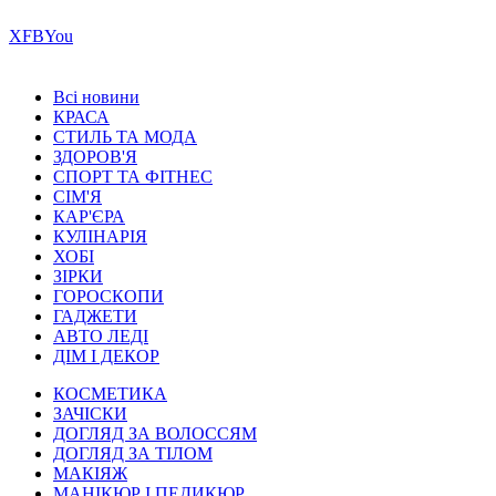
Х
FB
You
Всі новини
КРАСА
СТИЛЬ ТА МОДА
ЗДОРОВ'Я
СПОРТ ТА ФІТНЕС
СІМ'Я
КАР'ЄРА
КУЛІНАРІЯ
ХОБІ
ЗІРКИ
ГОРОСКОПИ
ГАДЖЕТИ
АВТО ЛЕДІ
ДІМ І ДЕКОР
КОСМЕТИКА
ЗАЧІСКИ
ДОГЛЯД ЗА ВОЛОССЯМ
ДОГЛЯД ЗА ТІЛОМ
МАКІЯЖ
МАНІКЮР І ПЕДИКЮР