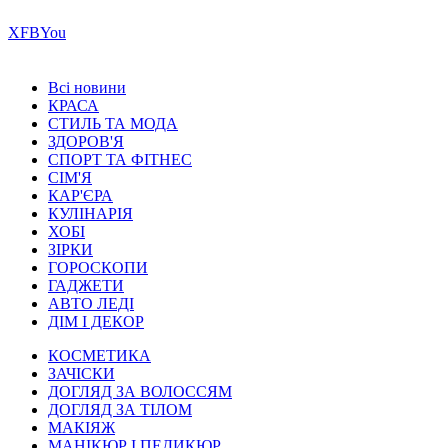
Х
FB
You
Всі новини
КРАСА
СТИЛЬ ТА МОДА
ЗДОРОВ'Я
СПОРТ ТА ФІТНЕС
СІМ'Я
КАР'ЄРА
КУЛІНАРІЯ
ХОБІ
ЗІРКИ
ГОРОСКОПИ
ГАДЖЕТИ
АВТО ЛЕДІ
ДІМ І ДЕКОР
КОСМЕТИКА
ЗАЧІСКИ
ДОГЛЯД ЗА ВОЛОССЯМ
ДОГЛЯД ЗА ТІЛОМ
МАКІЯЖ
МАНІКЮР І ПЕДИКЮР